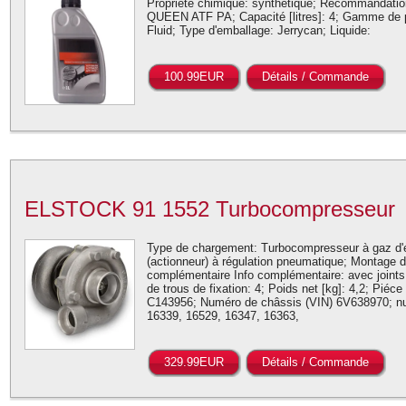
Propriété chimique: synthétique; Recommandatio
QUEEN ATF PA; Capacité [litres]: 4; Gamme de 
Fluid; Type d'emballage: Jerrycan; Liquide:
100.99EUR
Détails / Commande
ELSTOCK 91 1552 Turbocompresseur
Type de chargement: Turbocompresseur à gaz d'
(actionneur) à régulation pneumatique; Montage d'
complémentaire Info complémentaire: avec joints
de trous de fixation: 4; Poids net [kg]: 4,2; Piéc
C143956; Numéro de châssis (VIN) 6V638970; 
16339, 16529, 16347, 16363,
329.99EUR
Détails / Commande