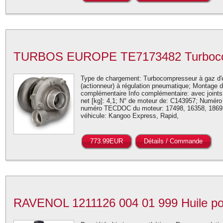
TURBOS EUROPE TE7173482 Turboco
Type de chargement: Turbocompresseur à gaz d'
(actionneur) à régulation pneumatique; Montage d'
complémentaire Info complémentaire: avec joints;
net [kg]: 4,1; N° de moteur de: C143957; Numéro
numéro TECDOC du moteur: 17498, 16358, 18691
véhicule: Kangoo Express, Rapid,
773.99EUR
Détails / Commande
RAVENOL 1211126 004 01 999 Huile pou